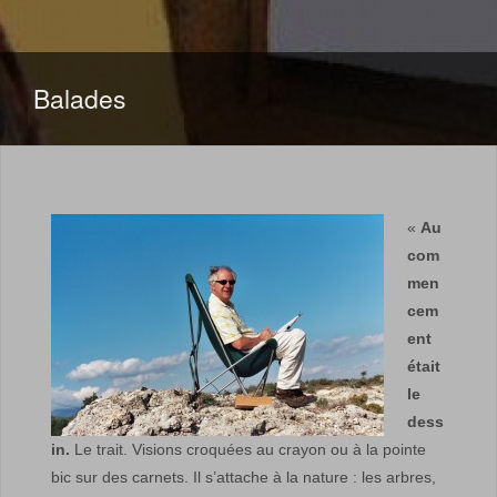
Balades
«
Au
com
men
cem
ent
était
le
dess
in.
Le trait. Visions croquées au crayon ou à la pointe
bic sur des carnets. Il s’attache à la nature : les arbres,